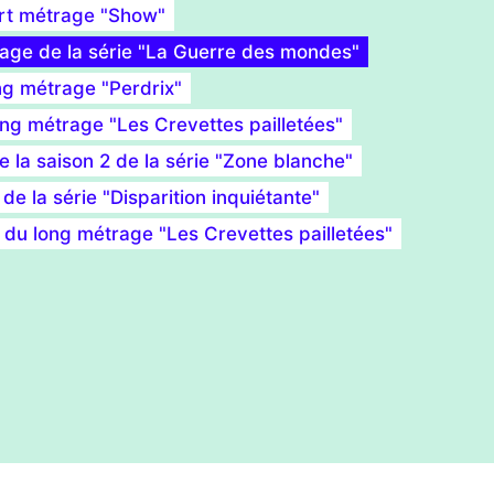
urt métrage "Show"
nage de la série "La Guerre des mondes"
ng métrage "Perdrix"
ong métrage "Les Crevettes pailletées"
 la saison 2 de la série "Zone blanche"
e la série "Disparition inquiétante"
e du long métrage "Les Crevettes pailletées"