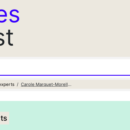
es
st
experts
Carole Marquet-Morelle : tournage de la série "La Guerre des mondes"
ts