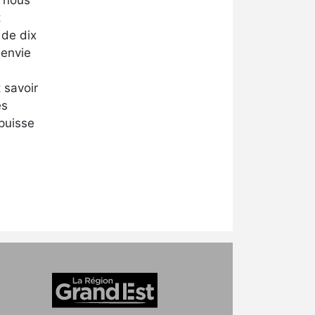
e nous
t
 de dix
 envie
 savoir
es
 puisse