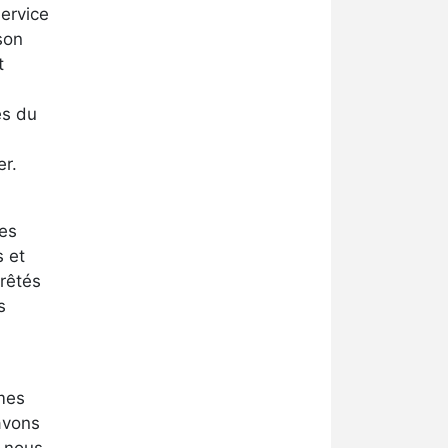
service
son
t
es du
er.
des
s et
rrêtés
s
èmes
 avons