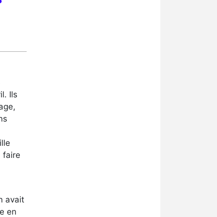
e
. Ils
age,
ns
lle
 faire
n avait
re en