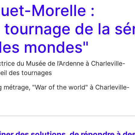
uet-Morelle :
e tournage de la sé
des mondes"
trice du Musée de l’Ardenne à Charleville-
eil des tournages
g métrage, "War of the world" à Charleville-
iner des solutions, de répondre à de